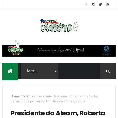
Home
/
Política
/
Presidente da Aleam, Roberto Cidade, faz
balanço dos primeiros 100 dias da 20ª Legislatura
Presidente da Aleam, Roberto