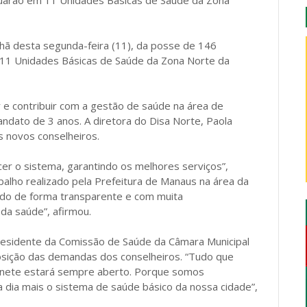
uarão em 11 Unidades Básicas de Saúde da Zona
nhã desta segunda-feira (11), da posse de 146
m 11 Unidades Básicas de Saúde da Zona Norte da
ar e contribuir com a gestão de saúde na área de
ndato de 3 anos. A diretora do Disa Norte, Paola
s novos conselheiros.
er o sistema, garantindo os melhores serviços”,
balho realizado pela Prefeitura de Manaus na área da
ndo de forma transparente e com muita
da saúde”, afirmou.
esidente da Comissão de Saúde da Câmara Municipal
osição das demandas dos conselheiros. “Tudo que
binete estará sempre aberto. Porque somos
a dia mais o sistema de saúde básico da nossa cidade”,