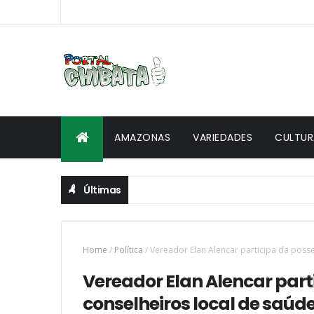
AMAZONAS
VARIEDADES
CULTUR
Últimas
Home
/
Política
/
Vereador Elan Alencar participa da poss
Vereador Elan Alencar part
conselheiros local de saúd