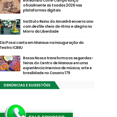
Boi Bumbá Corre Campo lança
oficialmente as toadas 2026 nas
plataformas digitais
Instituto Reino do Amanhã encerra ano
com desfile cheio de ritmo e alegria no
Morro da Liberdade
Zizi Possi canta em Manaus na inauguração do
Teatro ICBEU
Bossa Nossa transforma as segundas-
feiras do Centro de Manaus em uma
experiência imersiva de música, arte e
brasilidade no Casario 179
DENÚNCIAS E SUGESTÕES