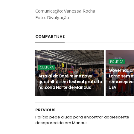
Comunicação: Vanessa Rocha
Foto: Divulgação
COMPARTILHE
POLÍTICA
CULTURA
Governador
Arraial do Baré reúne nove
torna sem e
quadrilhas em festival gratuito
remanejava 
na Zona Norte de Manaus
UEA
PREVIOUS
Polícia pede ajuda para encontrar adolescente
desaparecida em Manaus