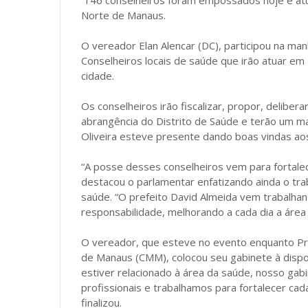
146 conselheiros foram empossados hoje e at
Norte de Manaus.
O vereador Elan Alencar (DC), participou na ma
Conselheiros locais de saúde que irão atuar e
cidade.
Os conselheiros irão fiscalizar, propor, deliber
abrangência do Distrito de Saúde e terão um ma
Oliveira esteve presente dando boas vindas ao
“A posse desses conselheiros vem para fortalec
destacou o parlamentar enfatizando ainda o tra
saúde. “O prefeito David Almeida vem trabalha
responsabilidade, melhorando a cada dia a área 
O vereador, que esteve no evento enquanto Pr
de Manaus (CMM), colocou seu gabinete à disp
estiver relacionado à área da saúde, nosso ga
profissionais e trabalhamos para fortalecer cad
finalizou.