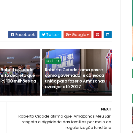
Facebook
Twitter
Google+
POLÍTICA
 Roberto Cidade
Roberto Cidade toma posse
feito decreto que
como governador e convoca
R$ 100 milhões da
união para fazer o Amazonas
avançar até 2027
NEXT
Roberto Cidade afirma que ‘Amazonas Meu Lar’
resgata a dignidade das famílias por meio da
regularização fundiária