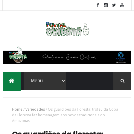
Home
/
Variedades
/
Os guardiões da floresta: troféu da Copa
da Floresta faz homenagem aos povos tradicionais do
Amazonas