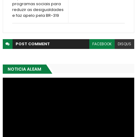
programas sociais para
reduzir as desigualdades
e faz apelo pela BR-319
POST
COMMENT
FACEBOOK
DISQUS
NOTICIA ALEAM