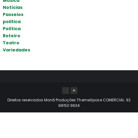
Música
Notícias
Passeios
politica
Política
Roteiro
Teatro
Variedades
Direitos reservados Monã Produções
ThemeXpose
COMERCIAL: 92
98150 9634