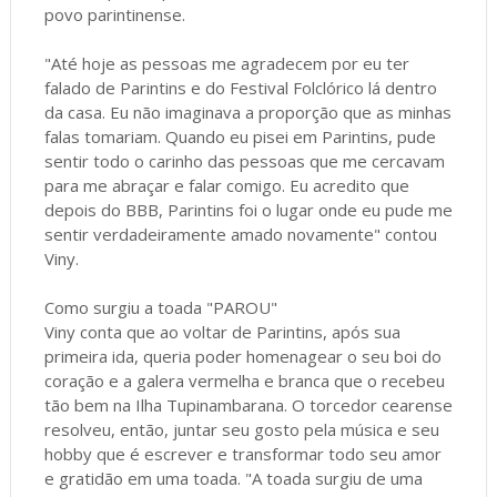
povo parintinense.
"Até hoje as pessoas me agradecem por eu ter
falado de Parintins e do Festival Folclórico lá dentro
da casa. Eu não imaginava a proporção que as minhas
falas tomariam. Quando eu pisei em Parintins, pude
sentir todo o carinho das pessoas que me cercavam
para me abraçar e falar comigo. Eu acredito que
depois do BBB, Parintins foi o lugar onde eu pude me
sentir verdadeiramente amado novamente" contou
Viny.
Como surgiu a toada "PAROU"
Viny conta que ao voltar de Parintins, após sua
primeira ida, queria poder homenagear o seu boi do
coração e a galera vermelha e branca que o recebeu
tão bem na Ilha Tupinambarana. O torcedor cearense
resolveu, então, juntar seu gosto pela música e seu
hobby que é escrever e transformar todo seu amor
e gratidão em uma toada. "A toada surgiu de uma