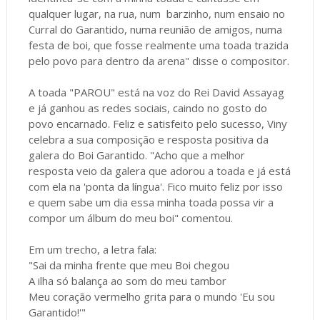
qualquer lugar, na rua, num barzinho, num ensaio no
Curral do Garantido, numa reunião de amigos, numa
festa de boi, que fosse realmente uma toada trazida
pelo povo para dentro da arena" disse o compositor.
A toada "PAROU" está na voz do Rei David Assayag
e já ganhou as redes sociais, caindo no gosto do
povo encarnado. Feliz e satisfeito pelo sucesso, Viny
celebra a sua composição e resposta positiva da
galera do Boi Garantido. "Acho que a melhor
resposta veio da galera que adorou a toada e já está
com ela na 'ponta da língua'. Fico muito feliz por isso
e quem sabe um dia essa minha toada possa vir a
compor um álbum do meu boi" comentou.
Em um trecho, a letra fala:
"Sai da minha frente que meu Boi chegou
A ilha só balança ao som do meu tambor
Meu coração vermelho grita para o mundo 'Eu sou
Garantido!'"