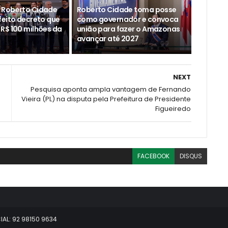
 Roberto Cidade
Roberto Cidade toma posse
feito decreto que
como governador e convoca
R$ 100 milhões da
união para fazer o Amazonas
avançar até 2027
NEXT
Pesquisa aponta ampla vantagem de Fernando
Vieira (PL) na disputa pela Prefeitura de Presidente
Figueiredo
FACEBOOK
DISQUS
AL: 92 98150 9634