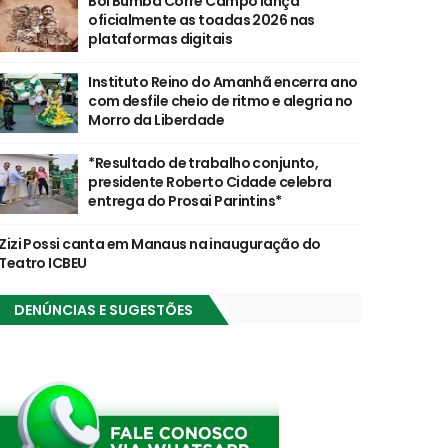
Boi Bumbá Corre Campo lança
oficialmente as toadas 2026 nas
plataformas digitais
Instituto Reino do Amanhã encerra ano
com desfile cheio de ritmo e alegria no
Morro da Liberdade
*Resultado de trabalho conjunto,
presidente Roberto Cidade celebra
entrega do Prosai Parintins*
Zizi Possi canta em Manaus na inauguração do
Teatro ICBEU
DENÚNCIAS E SUGESTÕES