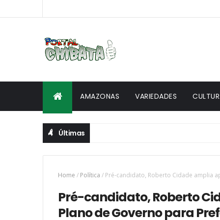
AMAZONAS
VARIEDADES
CULTUR
Últimas
Home
/
Política
/
Pré-candidato, Roberto Cidade amplia ap
Pré-candidato, Roberto Cid
Plano de Governo para Pre