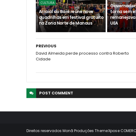
CULTURA
Governador
Arraial do Baré reúne nove
torna sem e
quadrilhas em festival gratuito
remanejava 
na Zona Norte de Manaus
UEA
PREVIOUS
David Almeida perde processo contra Roberto
Cidade
POST
COMMENT
Direitos reservados Monã Produções
ThemeXpose
COMERCI