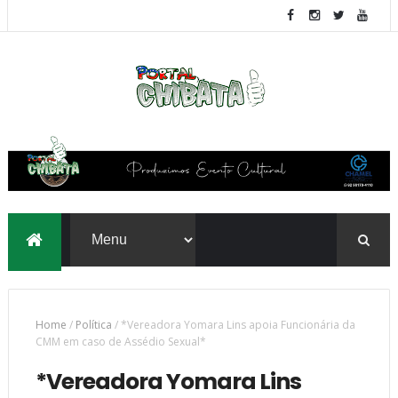
Home
/
Política
/
*Vereadora Yomara Lins apoia Funcionária da
CMM em caso de Assédio Sexual*
*Vereadora Yomara Lins