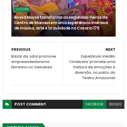
CULTURA
Bossa Nossa transforma as segundas-feiras do
Centro de Manaus em uma experiência imersiva
de música, arte e brasilidade no Casario 179
PREVIOUS
NEXT
Bazar da Jutaí promove
Espetáculo inédito
empreendedorismo
‘Cinderela’ promete uma
feminino no Vieiralves
mistura de emoções e
diversão, no palco do
Teatro Amazonas
POST
COMMENT
FACEBOOK
DISQUS