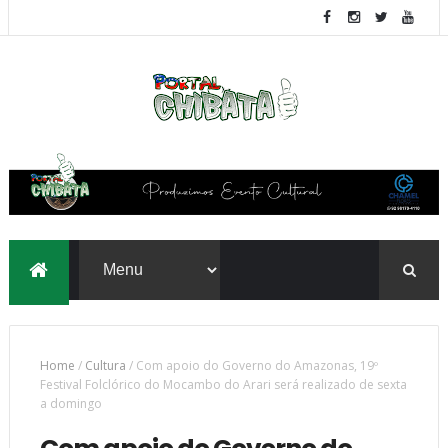
Home
/
Cultura
/
Com apoio do Governo do Amazonas, 19º
Festival Folclórico do Mocambo do Arari será realizado de sexta
a domingo