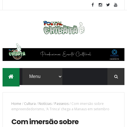
Home
/
Cultura
/
Notícias
/
Passeios
/
Com imersão sobre
empreendedorismo, ‘A Trinca’ chega a Manaus em setembro
Com imersão sobre