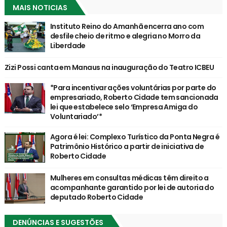
MAIS NOTICIAS
Instituto Reino do Amanhã encerra ano com
desfile cheio de ritmo e alegria no Morro da
Liberdade
Zizi Possi canta em Manaus na inauguração do Teatro ICBEU
*Para incentivar ações voluntárias por parte do
empresariado, Roberto Cidade tem sancionada
lei que estabelece selo ‘Empresa Amiga do
Voluntariado’*
Agora é lei: Complexo Turístico da Ponta Negra é
Patrimônio Histórico a partir de iniciativa de
Roberto Cidade
Mulheres em consultas médicas têm direito a
acompanhante garantido por lei de autoria do
deputado Roberto Cidade
DENÚNCIAS E SUGESTÕES