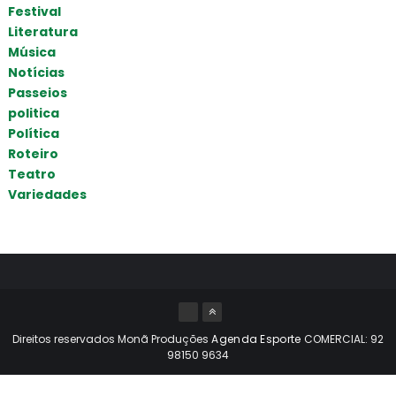
Festival
Literatura
Música
Notícias
Passeios
politica
Política
Roteiro
Teatro
Variedades
Direitos reservados Monã Produções
Agenda Esporte
COMERCIAL: 92
98150 9634