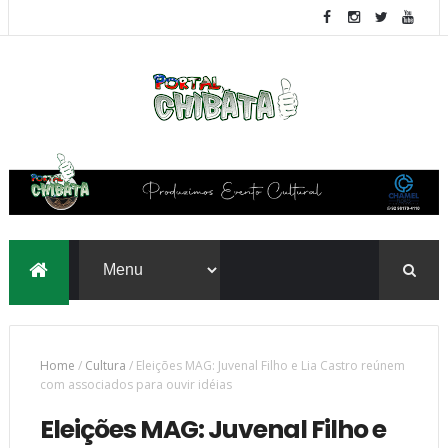
Home
/
Cultura
/
Eleições MAG: Juvenal Filho e Lia Castro reúnem
com associados para ouvir idéias
Eleições MAG: Juvenal Filho e