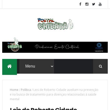
Home
/
Política
/
Leis de Roberto Cidade auxiliam na prevenção
e na busca de tratamento para doenças relacionadas à saúde
mental