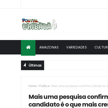
AMAZONAS
VARIEDADES
CULTUR
Últimas
Home
/
Política
/
Mais uma pesquisa confirma Cidade no 2º
Mais uma pesquisa confirm
candidato é o que mais cre