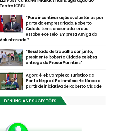
Zizi Possi canta em Manaus na inauguração do
Teatro ICBEU
*Para incentivar ações voluntárias por
parte do empresariado, Roberto
Cidade tem sancionada lei que
estabelece selo ‘Empresa Amiga do
Voluntariado’*
*Resultado de trabalho conjunto,
presidente Roberto Cidade celebra
entrega do Prosai Parintins*
Agora é lei: Complexo Turístico da
Ponta Negra é Patrimônio Histórico a
partir de iniciativa de Roberto Cidade
DENÚNCIAS E SUGESTÕES