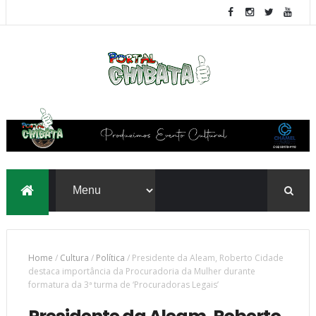
Home
/
Cultura
/
Política
/
Presidente da Aleam, Roberto Cidade
destaca importância da Procuradoria da Mulher durante
formatura da 3ª turma de ‘Procuradoras Legais’