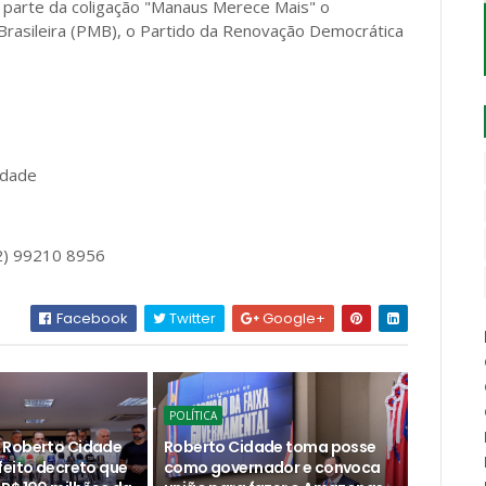
m parte da coligação "Manaus Merece Mais" o
Brasileira (PMB), o Partido da Renovação Democrática
idade
92) 99210 8956
Facebook
Twitter
Google+
POLÍTICA
 Roberto Cidade
Roberto Cidade toma posse
feito decreto que
como governador e convoca