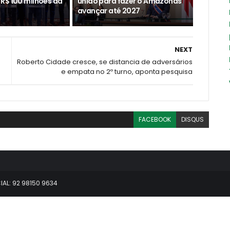
R$ 100 milhões da
união para fazer o Amazonas
avançar até 2027
NEXT
Roberto Cidade cresce, se distancia de adversários
e empata no 2º turno, aponta pesquisa
FACEBOOK
DISQUS
AL: 92 98150 9634