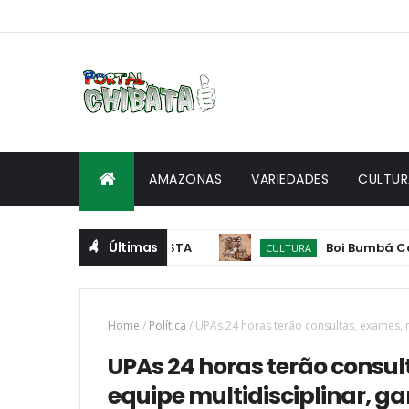
AMAZONAS
VARIEDADES
CULTUR
Últimas
Boi Bumbá Corre C
CULTURA
Home
/
Política
/
UPAs 24 horas terão consultas, exames, 
UPAs 24 horas terão consu
equipe multidisciplinar, g