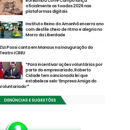
Boi Bumbá Corre Campo lança
oficialmente as toadas 2026 nas
plataformas digitais
Instituto Reino do Amanhã encerra ano
com desfile cheio de ritmo e alegria no
Morro da Liberdade
Zizi Possi canta em Manaus na inauguração do
Teatro ICBEU
*Para incentivar ações voluntárias por
parte do empresariado, Roberto
Cidade tem sancionada lei que
estabelece selo ‘Empresa Amiga do
Voluntariado’*
DENÚNCIAS E SUGESTÕES