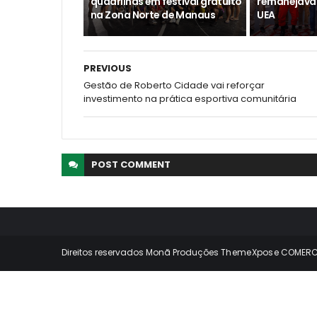
quadrilhas em festival gratuito
remanejava 
na Zona Norte de Manaus
UEA
PREVIOUS
Gestão de Roberto Cidade vai reforçar
investimento na prática esportiva comunitária
POST
COMMENT
Direitos reservados Monã Produções
ThemeXpose
COMERCI