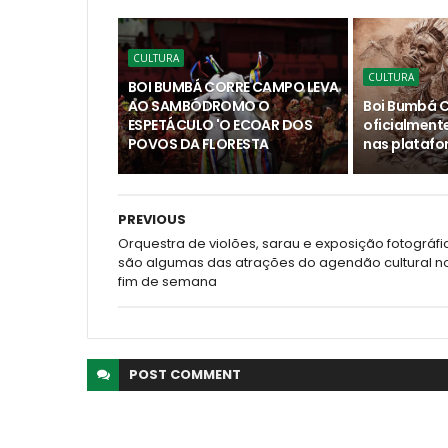
CULTURA
CULTURA
BOI BUMBÁ CORRE CAMPO LEVA
AO SAMBÓDROMO O
Boi Bumbá 
ESPETÁCULO 'O ECOAR DOS
oficialment
POVOS DA FLORESTA
nas platafo
PREVIOUS
Orquestra de violões, sarau e exposição fotográfi
são algumas das atrações do agendão cultural n
fim de semana
POST
COMMENT