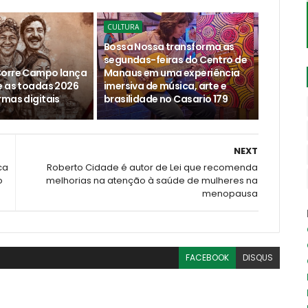
CULTURA
Bossa Nossa transforma as
segundas-feiras do Centro de
Corre Campo lança
Manaus em uma experiência
e as toadas 2026
imersiva de música, arte e
rmas digitais
brasilidade no Casario 179
NEXT
ca
Roberto Cidade é autor de Lei que recomenda
o
melhorias na atenção à saúde de mulheres na
menopausa
FACEBOOK
DISQUS