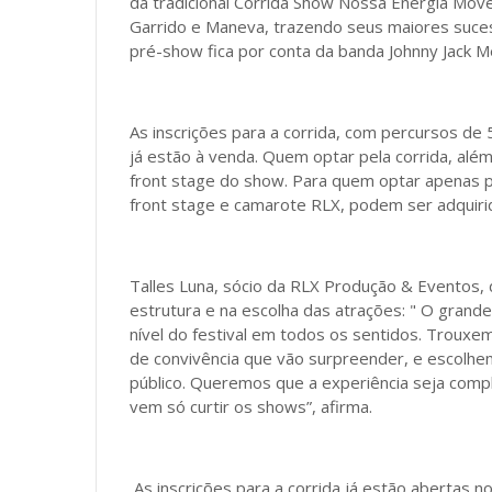
da tradicional Corrida Show Nossa Energia Mov
Garrido e Maneva, trazendo seus maiores suce
pré-show fica por conta da banda Johnny Jack M
As inscrições para a corrida, com percursos de
já estão à venda. Quem optar pela corrida, alé
front stage do show. Para quem optar apenas p
front stage e camarote RLX, podem ser adquir
Talles Luna, sócio da RLX Produção & Eventos, 
estrutura e na escolha das atrações: " O grand
nível do festival em todos os sentidos. Trouxe
de convivência que vão surpreender, e escolh
público. Queremos que a experiência seja comp
vem só curtir os shows”, afirma.
As inscrições para a corrida já estão abertas no