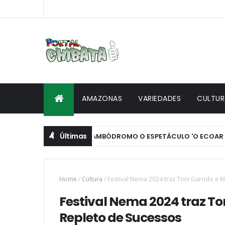
AMAZONAS
VARIEDADES
CULTUR
Últimas
RRE CAMPO LEVA AO SAMBÓDROMO O ESPETÁCULO 'O ECOAR DOS 
Home
/
Cultura
/
Festival Nema 2024 traz Toni Garrido e
Festival Nema 2024 traz T
Repleto de Sucessos