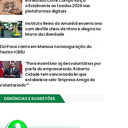
Boi Bumbá Corre Campo lança
oficialmente as toadas 2026 nas
plataformas digitais
Instituto Reino do Amanhã encerra ano
com desfile cheio de ritmo e alegria no
Morro da Liberdade
Zizi Possi canta em Manaus na inauguração do
Teatro ICBEU
*Para incentivar ações voluntárias por
parte do empresariado, Roberto
Cidade tem sancionada lei que
estabelece selo ‘Empresa Amiga do
Voluntariado’*
DENÚNCIAS E SUGESTÕES