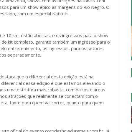
e a Amazônia, shows com as atrações nacionais Toni
ssos para um show épico às margens do Rio Negro. O
esclado, com um especial Natiruts.
 5 e 10 km, estão abertas, e os ingressos para o show
m do kit completo, garante também um ingresso para o
elo entretenimento, os ingressos, para os setores
idos separadamente.
destaca que o diferencial desta edição está na
e diferencial dessa edição é que estamos elevando o
mos uma estrutura mais robusta, com palcos e áreas
emos atrações que realmente se conectam com o
leta, tanto para quem vai correr, quanto para quem
 site oficial do evento corridashowduramais.com.br. Já