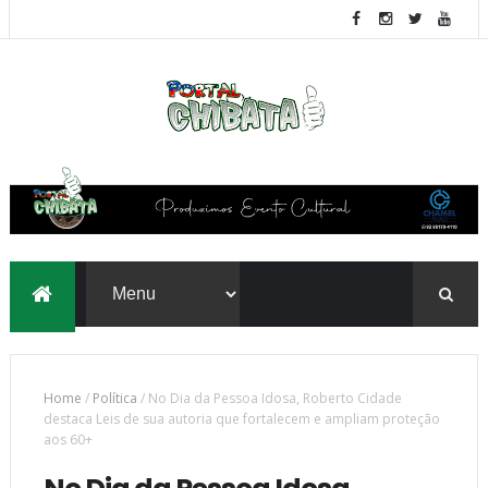
Home
/
Política
/
No Dia da Pessoa Idosa, Roberto Cidade
destaca Leis de sua autoria que fortalecem e ampliam proteção
aos 60+