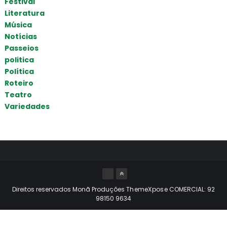
Festival
Literatura
Música
Notícias
Passeios
politica
Política
Roteiro
Teatro
Variedades
Direitos reservados Monã Produções
ThemeXpose
COMERCIAL: 92
98150 9634