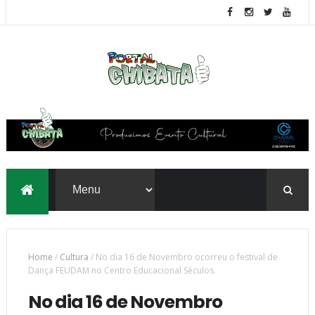
Home
/
Cultura
/
No dia 16 de Novembro ocorreu o festival de
Dança FEUDAM no Centro Educacional Séculos.
No dia 16 de Novembro