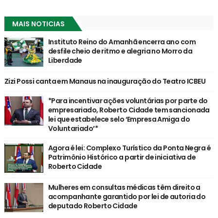
MAIS NOTICIAS
Instituto Reino do Amanhã encerra ano com
desfile cheio de ritmo e alegria no Morro da
Liberdade
Zizi Possi canta em Manaus na inauguração do Teatro ICBEU
*Para incentivar ações voluntárias por parte do
empresariado, Roberto Cidade tem sancionada
lei que estabelece selo ‘Empresa Amiga do
Voluntariado’*
Agora é lei: Complexo Turístico da Ponta Negra é
Patrimônio Histórico a partir de iniciativa de
Roberto Cidade
Mulheres em consultas médicas têm direito a
acompanhante garantido por lei de autoria do
deputado Roberto Cidade