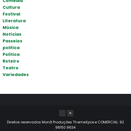
Comédia
Cultura
Festival
Literatura
Música
Notícias
Passeios
politica
Política
Roteiro
Teatro
Variedades
Direitos reservados Monã Produções
ThemeXpose
COMERCIAL: 92
98150 9634