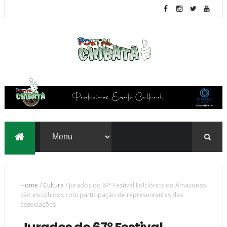
Home
/
Cultura
/
Jurados do 67º Festival Folclórico do Amazonas
são escolhidos com participação de representantes das
associações