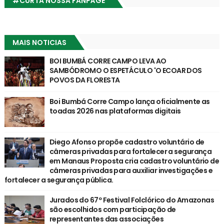
#CURTA NOSSA FANPÁGE
MAIS NOTICIAS
BOI BUMBÁ CORRE CAMPO LEVA AO
SAMBÓDROMO O ESPETÁCULO 'O ECOAR DOS
POVOS DA FLORESTA
Boi Bumbá Corre Campo lança oficialmente as
toadas 2026 nas plataformas digitais
Diego Afonso propõe cadastro voluntário de
câmeras privadas para fortalecer a segurança
em Manaus Proposta cria cadastro voluntário de
câmeras privadas para auxiliar investigações e
fortalecer a segurança pública.
Jurados do 67º Festival Folclórico do Amazonas
são escolhidos com participação de
representantes das associações