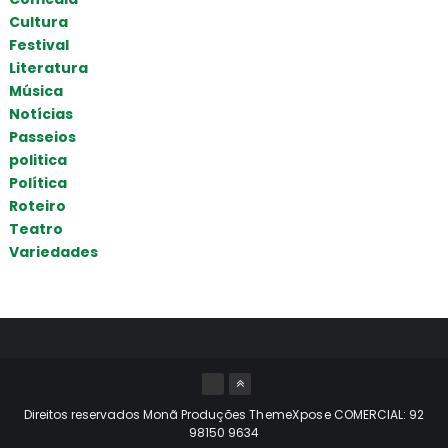
Cultura
Festival
Literatura
Música
Notícias
Passeios
politica
Política
Roteiro
Teatro
Variedades
Direitos reservados Monã Produções
ThemeXpose
COMERCIAL: 92
98150 9634