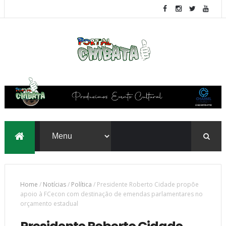
Home
/
Notícias
/
Política
/
Presidente Roberto Cidade propõe
apoio à FCecon com destinação de emendas parlamentares no
orçamento estadual