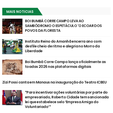
MAIS NOTICIAS
BOI BUMBÁ CORRE CAMPO LEVA AO
SAMBÓDROMO O ESPETÁCULO 'O ECOAR DOS
POVOS DA FLORESTA
Instituto Reino do Amanhã encerra ano com
desfile cheio de ritmo e alegria no Morro da
Liberdade
Boi Bumbá Corre Campo lança oficialmente as
toadas 2026 nas plataformas digitais
Zizi Possi canta em Manaus na inauguração do Teatro ICBEU
*Para incentivar ações voluntárias por parte do
empresariado, Roberto Cidade tem sancionada
lei que estabelece selo ‘Empresa Amiga do
Voluntariado’*