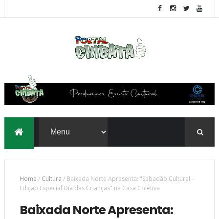
Home
/
Cultura
/
Baixada Norte Apresenta: "Sabadão Cultural –
Edição Especial Dia das Crianças" na Casa Coletiva
Baixada Norte Apresenta: