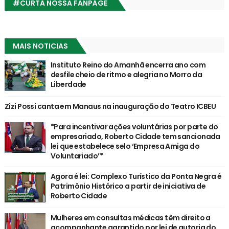
#CURTA NOSSA FANPÁGE
MAIS NOTICIAS
Instituto Reino do Amanhã encerra ano com
desfile cheio de ritmo e alegria no Morro da
Liberdade
Zizi Possi canta em Manaus na inauguração do Teatro ICBEU
*Para incentivar ações voluntárias por parte do
empresariado, Roberto Cidade tem sancionada
lei que estabelece selo ‘Empresa Amiga do
Voluntariado’*
Agora é lei: Complexo Turístico da Ponta Negra é
Patrimônio Histórico a partir de iniciativa de
Roberto Cidade
Mulheres em consultas médicas têm direito a
acompanhante garantido por lei de autoria do