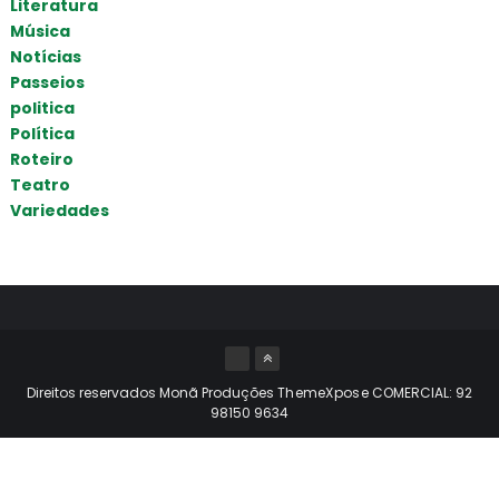
Literatura
Música
Notícias
Passeios
politica
Política
Roteiro
Teatro
Variedades
Direitos reservados Monã Produções
ThemeXpose
COMERCIAL: 92
98150 9634