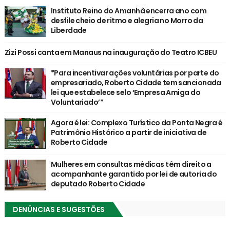
Instituto Reino do Amanhã encerra ano com
desfile cheio de ritmo e alegria no Morro da
Liberdade
Zizi Possi canta em Manaus na inauguração do Teatro ICBEU
*Para incentivar ações voluntárias por parte do
empresariado, Roberto Cidade tem sancionada
lei que estabelece selo ‘Empresa Amiga do
Voluntariado’*
Agora é lei: Complexo Turístico da Ponta Negra é
Patrimônio Histórico a partir de iniciativa de
Roberto Cidade
Mulheres em consultas médicas têm direito a
acompanhante garantido por lei de autoria do
deputado Roberto Cidade
DENÚNCIAS E SUGESTÕES