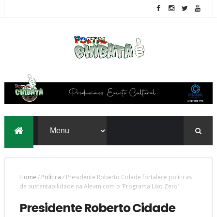
Home
/
Política
/
Presidente Roberto Cidade fortalece políticas
de sustentabilidade na Aleam com o ‘Programa Lixo Zero’
Presidente Roberto Cidade