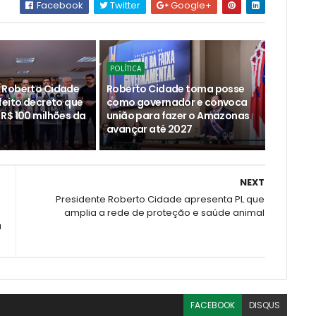
Facebook
Twitter
Google+
POLÍTICA
 Roberto Cidade
Roberto Cidade toma posse
feito decreto que
como governador e convoca
R$ 100 milhões da
união para fazer o Amazonas
avançar até 2027
NEXT
Presidente Roberto Cidade apresenta PL que
amplia a rede de proteção e saúde animal
a
FACEBOOK
DISQUS