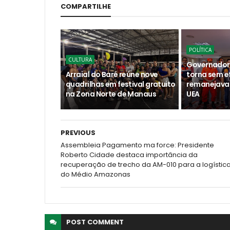
COMPARTILHE
POLÍTICA
CULTURA
Governador
Arraial do Baré reúne nove
torna sem e
quadrilhas em festival gratuito
remanejava 
na Zona Norte de Manaus
UEA
PREVIOUS
Assembleia Pagamento ma force: Presidente
Roberto Cidade destaca importância da
recuperação de trecho da AM-010 para a logístic
do Médio Amazonas
POST
COMMENT