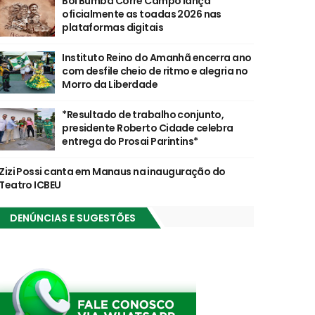
Boi Bumbá Corre Campo lança
oficialmente as toadas 2026 nas
plataformas digitais
Instituto Reino do Amanhã encerra ano
com desfile cheio de ritmo e alegria no
Morro da Liberdade
*Resultado de trabalho conjunto,
presidente Roberto Cidade celebra
entrega do Prosai Parintins*
Zizi Possi canta em Manaus na inauguração do
Teatro ICBEU
DENÚNCIAS E SUGESTÕES