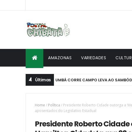
AMAZONAS
VARIEDADES
CULTUR
Últimas
BOI BUMBÁ CORRE CAMPO LEVA AO SAMBÓDROMO O
CULTURA
Home
/
Política
/
Presidente Roberto Cidade outorga a ‘Me
aposentados do Legislativo Estadual
Presidente Roberto Cidade