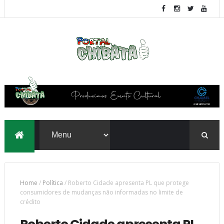
Home
/
Política
/
Roberto Cidade apresenta PL que protege
consumidores de mudanças não informadas no limite de
crédito