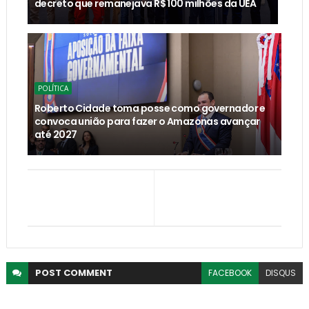
decreto que remanejava R$ 100 milhões da UEA
POLÍTICA
Roberto Cidade toma posse como governador e
convoca união para fazer o Amazonas avançar
até 2027
POST
COMMENT
FACEBOOK
DISQUS