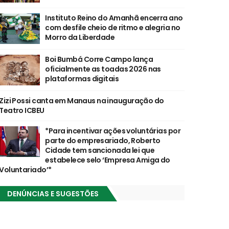
Instituto Reino do Amanhã encerra ano
com desfile cheio de ritmo e alegria no
Morro da Liberdade
Boi Bumbá Corre Campo lança
oficialmente as toadas 2026 nas
plataformas digitais
Zizi Possi canta em Manaus na inauguração do
Teatro ICBEU
*Para incentivar ações voluntárias por
parte do empresariado, Roberto
Cidade tem sancionada lei que
estabelece selo ‘Empresa Amiga do
Voluntariado’*
DENÚNCIAS E SUGESTÕES