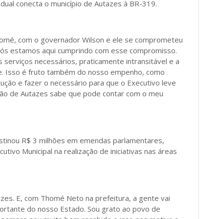
adual conecta o município de Autazes à BR-319.
Thomé, com o governador Wilson e ele se comprometeu
e nós estamos aqui cumprindo com esse compromisso.
serviços necessários, praticamente intransitável e a
ce. Isso é fruto também do nosso empenho, como
ução e fazer o necessário para que o Executivo leve
ação de Autazes sabe que pode contar com o meu
estinou R$ 3 milhões em emendas parlamentares,
tivo Municipal na realização de iniciativas nas áreas
es. E, com Thomé Neto na prefeitura, a gente vai
portante do nosso Estado. Sou grato ao povo de