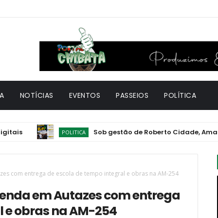
A
NOTÍCIAS
EVENTOS
PASSEIOS
POLÍTICA
Sob gestão de Roberto Cidade, Amazonas bate 
POLITICA
es com entrega de escola de tempo integral e obras na AM-254
enda em Autazes com entrega
l e obras na AM-254