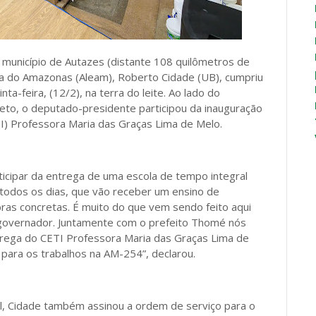
 município de Autazes (distante 108 quilômetros de
va do Amazonas (Aleam), Roberto Cidade (UB), cumpriu
-feira, (12/2), na terra do leite. Ao lado do
to, o deputado-presidente participou da inauguração
I) Professora Maria das Graças Lima de Melo.
ticipar da entrega de uma escola de tempo integral
 todos os dias, que vão receber um ensino de
bras concretas. É muito do que vem sendo feito aqui
o governador. Juntamente com o prefeito Thomé nós
trega do CETI Professora Maria das Graças Lima de
ara os trabalhos na AM-254”, declarou.
l, Cidade também assinou a ordem de serviço para o