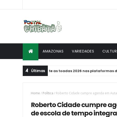
AMAZONAS
VARIEDADES
CULTUR
Últimas
ança oficialmente as toadas 2026 nas plataformas digitais
Home
/
Política
/
Roberto Cidade cumpre agenda em Autaz
Roberto Cidade cumpre ag
de escola de tempo integra