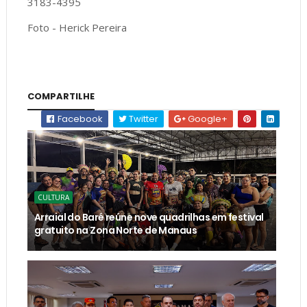
3183-4395
Foto - Herick Pereira
COMPARTILHE
Facebook
Twitter
Google+
CULTURA
Arraial do Baré reúne nove quadrilhas em festival
gratuito na Zona Norte de Manaus